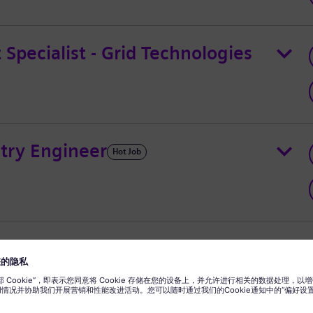
Specialist - Grid Technologies
try Engineer
Hot Job
eam Turbine and Generators