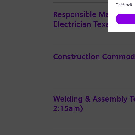
Responsible Managing
Electrician Texas Maste
Construction Commod
Welding & Assembly T
2:15am)