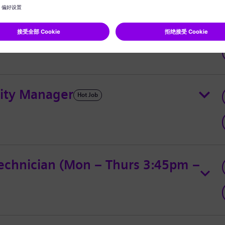
 Officer – SEGSC Master
r Electrician
ity Manager
Hot Job
echnician (Mon – Thurs 3:45pm –