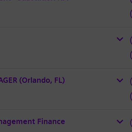
GER (Orlando, FL)
anagement Finance