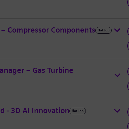
ad – Compressor Components
Hot Job
anager – Gas Turbine
ad - 3D AI Innovation
Hot Job