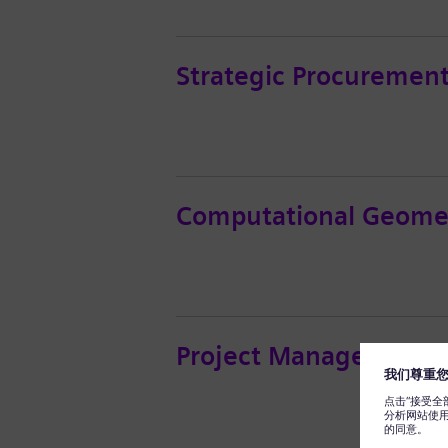
Strategic Procurement 
Computational Geome
Project Manager – St