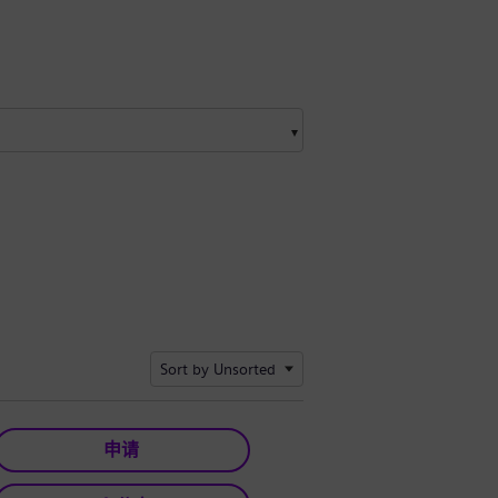
Sort by Unsorted
申请