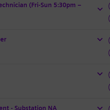
chnician (Fri-Sun 5:30pm –
ger
nt - Substation NA