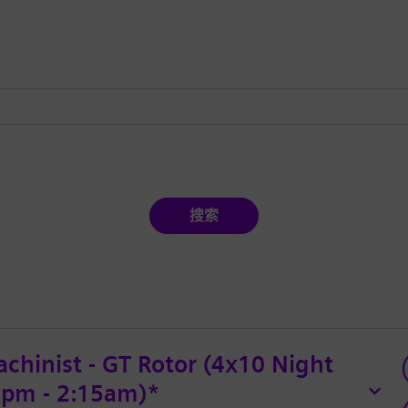
搜索
chinist - GT Rotor (4x10 Night
45pm - 2:15am)*