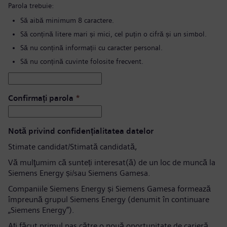
Parola trebuie:
Să aibă minimum 8 caractere.
Să conțină litere mari și mici, cel puțin o cifră și un simbol.
Să nu conțină informații cu caracter personal.
Să nu conțină cuvinte folosite frecvent.
Confirmați parola
*
Notă privind confidențialitatea datelor
Stimate candidat/Stimată candidată,
Vă mulţumim că sunteți interesat(ă) de un loc de muncă la
Siemens Energy și/sau Siemens Gamesa.
Companiile Siemens Energy și Siemens Gamesa formează
împreună grupul Siemens Energy (denumit în continuare
„Siemens Energy”).
Aţi făcut primul pas către o nouă oportunitate de carieră