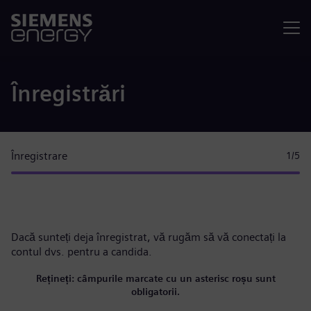
Meniu
Înregistrări
Înregistrare
1
/5
Dacă sunteți deja înregistrat, vă rugăm
să vă conectați la
contul dvs.
pentru a candida.
Rețineți: câmpurile marcate cu un asterisc roșu sunt
obligatorii.