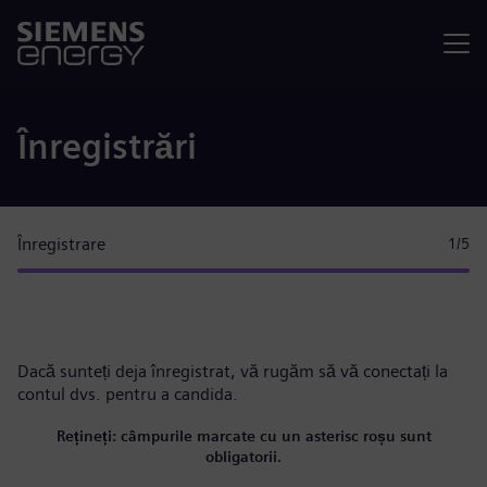
Meniu
Înregistrări
Înregistrare
1
/5
Dacă sunteți deja înregistrat, vă rugăm
să vă conectați la
contul dvs.
pentru a candida.
Rețineți: câmpurile marcate cu un asterisc roșu sunt
obligatorii.