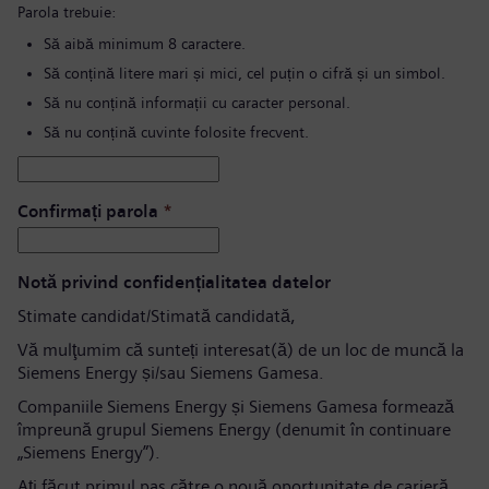
Parola trebuie:
Să aibă minimum 8 caractere.
Să conțină litere mari și mici, cel puțin o cifră și un simbol.
Să nu conțină informații cu caracter personal.
Să nu conțină cuvinte folosite frecvent.
Confirmați parola
*
Notă privind confidențialitatea datelor
Stimate candidat/Stimată candidată,
Vă mulţumim că sunteți interesat(ă) de un loc de muncă la
Siemens Energy și/sau Siemens Gamesa.
Companiile Siemens Energy și Siemens Gamesa formează
împreună grupul Siemens Energy (denumit în continuare
„Siemens Energy”).
Aţi făcut primul pas către o nouă oportunitate de carieră