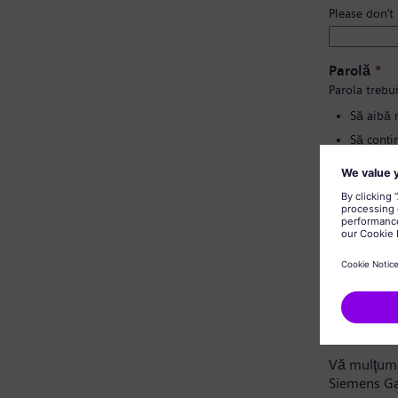
Please don’t
Parolă
*
Parola trebui
Să aibă 
Să conțin
Să nu co
Să nu co
Confirmați
Notă privi
Stimate ca
Vă mulţumi
Siemens G