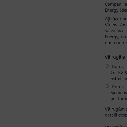
Companiile
Energy (de
Aţi făcut p
Vă invităm 
să vă faceț
Energy, un 
noştri în r
Vă rugăm s
Doresc 
Co. KG ş
astfel î
Doresc c
Siemens 
posturil
Vă rugăm s
detalii des
(Această se