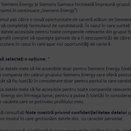
 Siemens Energy și Siemens Gamesa formează împreună grupul
numit în continuare „Siemens Energy”).
rimul pas către o nouă oportunitate de carieră alături de Siemen
să completaţi formularul de candidatură. În cazul în care sunteți
i datele accesibile pentru toate companiile relevante din grupul 
profil complet vă sporeşte şansele de a fi descoperit(ă) de către s
ecrutare în cazul în care apar noi oportunităţi de carieră.
ă selectați o opțiune:
*
ca datele mele să fie accesibile doar pentru Siemens Energy Gl
i compania din cadrul grupului Siemens Energy care oferă postul
ncât să fiu luat(ă) în considerare doar pentru postul la care candi
a datele mele să fie accesibile pentru toate companiile relevant
Energy din întreaga lume, pentru a putea fi luat(ă) în considera
e vacante care se potrivesc profilului meu.
ă consultați
Nota noastră privind confidențialitatea datelor
p
pre modul în care gestionăm datele dvs. cu caracter personal.
tare poate fi modificată în orice moment în profilul dvs. de cand