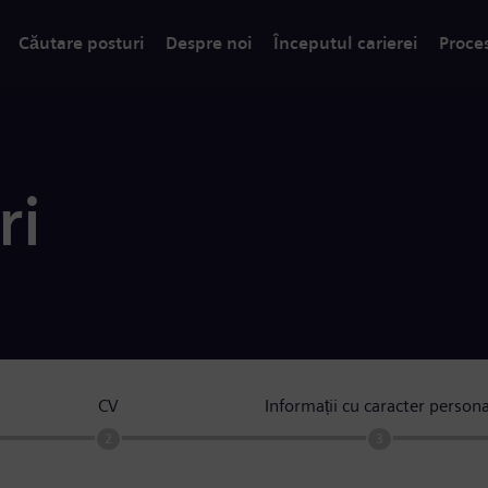
Căutare posturi
Despre noi
Începutul carierei
Proce
ri
CV
Informații cu caracter persona
2
3