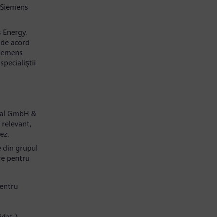
 Siemens
s Energy.
 de acord
Siemens
pecialiştii
obal GmbH &
 relevant,
dez.
e din grupul
re pentru
entru
idat.)