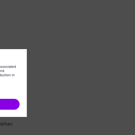
și/sau