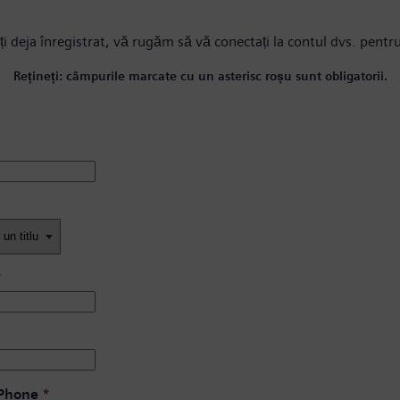
ți deja înregistrat, vă rugăm
să vă conectați la contul dvs.
pentru
Rețineți: câmpurile marcate cu un asterisc roșu sunt obligatorii.
*
 Phone
*