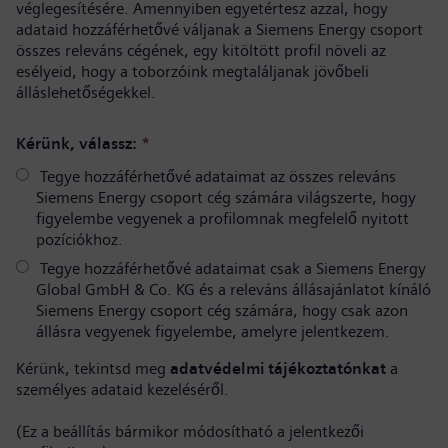
véglegesítésére. Amennyiben egyetértesz azzal, hogy
adataid hozzáférhetővé váljanak a Siemens Energy csoport
összes releváns cégének, egy kitöltött profil növeli az
esélyeid, hogy a toborzóink megtaláljanak jövőbeli
álláslehetőségekkel.
Kérünk, válassz:
*
Tegye hozzáférhetővé adataimat az összes releváns
Siemens Energy csoport cég számára világszerte, hogy
figyelembe vegyenek a profilomnak megfelelő nyitott
pozíciókhoz.
Tegye hozzáférhetővé adataimat csak a Siemens Energy
Global GmbH & Co. KG és a releváns állásajánlatot kínáló
Siemens Energy csoport cég számára, hogy csak azon
állásra vegyenek figyelembe, amelyre jelentkezem.
Kérünk, tekintsd meg
adatvédelmi tájékoztatónkat
a
személyes adataid kezeléséről.
(Ez a beállítás bármikor módosítható a jelentkezői