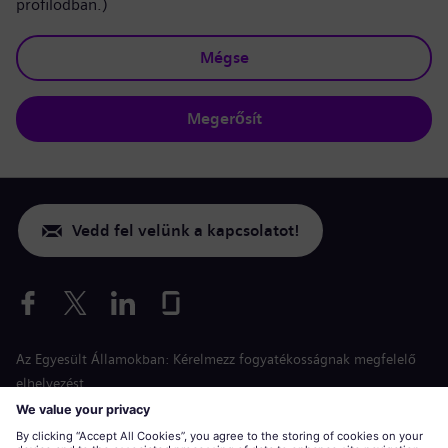
profilodban.)
Mégse
Megerősít
Vedd fel velünk a kapcsolatot!
Az Egyesült Államokban: Kérelmezz fogyatékosságnak megfelelő
elhelyezést
Esélyegyenlőség a jelentkezés során
siemens-energy.com
Globális weboldal