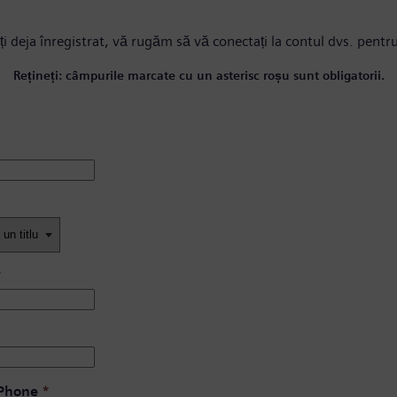
ți deja înregistrat, vă rugăm
să vă conectați la contul dvs.
pentru
Rețineți: câmpurile marcate cu un asterisc roșu sunt obligatorii.
*
 Phone
*