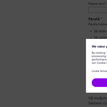
Please don’t
Parolă
*
Parola trebui
Să aibă 
Să conțin
Să nu co
Să nu co
Confirmați
Notă privi
Stimate ca
Vă mulţumi
Siemens G