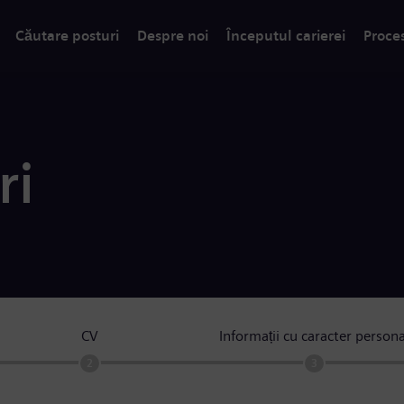
Căutare posturi
Despre noi
Începutul carierei
Proce
ri
CV
Informații cu caracter persona
2
3