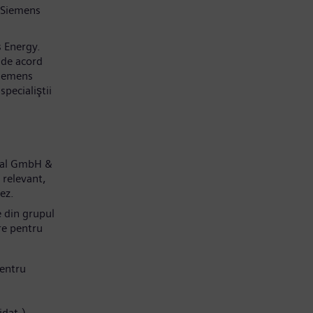
 Siemens
s Energy.
 de acord
Siemens
pecialiştii
obal GmbH &
 relevant,
dez.
e din grupul
re pentru
entru
idat.)