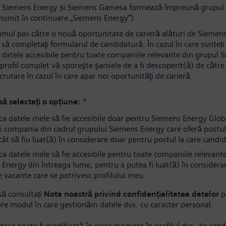
 Siemens Energy și Siemens Gamesa formează împreună grupul
numit în continuare „Siemens Energy”).
rimul pas către o nouă oportunitate de carieră alături de Siemen
să completaţi formularul de candidatură. În cazul în care sunteți
i datele accesibile pentru toate companiile relevante din grupul 
profil complet vă sporeşte şansele de a fi descoperit(ă) de către s
ecrutare în cazul în care apar noi oportunităţi de carieră.
ă selectați o opțiune:
*
ca datele mele să fie accesibile doar pentru Siemens Energy Gl
i compania din cadrul grupului Siemens Energy care oferă postul
ncât să fiu luat(ă) în considerare doar pentru postul la care candi
a datele mele să fie accesibile pentru toate companiile relevant
Energy din întreaga lume, pentru a putea fi luat(ă) în considera
e vacante care se potrivesc profilului meu.
ă consultați
Nota noastră privind confidențialitatea datelor
p
pre modul în care gestionăm datele dvs. cu caracter personal.
tare poate fi modificată în orice moment în profilul dvs. de cand