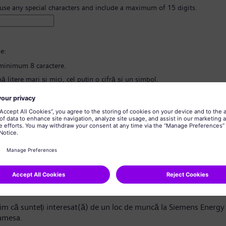
 use any special characters and include a maximum of 15 digits.
e:
minimum 8 caractere.
ă litere mari și mici, cel puțin o cifră și un simbol.
nțină informații cu caracter personal.
nțină cuvinte folosite frecvent.
 parola
*
nd confidențialitatea datelor
ndidat/Stimată candidată,
m că sunteți interesat(ă) de un loc de muncă la Siemens Energy 
amesa.