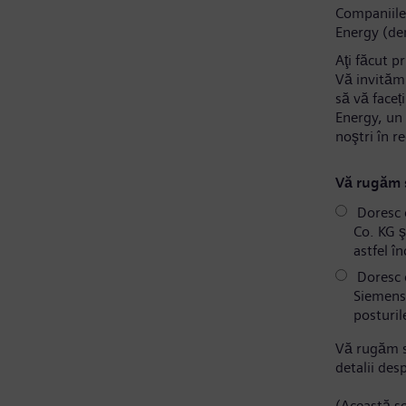
Companiile
Energy (de
Aţi făcut p
Vă invităm 
să vă faceț
Energy, un 
noştri în r
Vă rugăm s
Doresc 
Co. KG ş
astfel î
Doresc c
Siemens 
posturil
Vă rugăm s
detalii des
(Această se