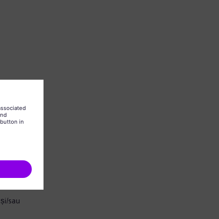
și/sau