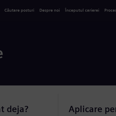
Căutare posturi
Despre noi
Începutul carierei
Proce
e
at deja?
Aplicare pe