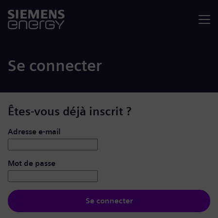
Menu
Se connecter
Êtes-vous déjà inscrit ?
Se connecter : nom d’utilisateur et mot de passe
Adresse e-mail
Mot de passe
Se connecter