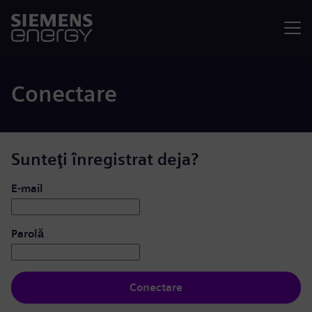
Meniu
Conectare
Sunteţi înregistrat deja?
Conectare: utilizator și parolă
E-mail
Parolă
Conectare