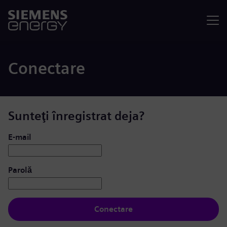
Meniu
Conectare
Sunteţi înregistrat deja?
Conectare: utilizator și parolă
E-mail
Parolă
Conectare