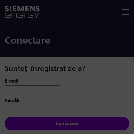
Meniu
Conectare
Sunteţi înregistrat deja?
Conectare: utilizator și parolă
E-mail
Parolă
Conectare