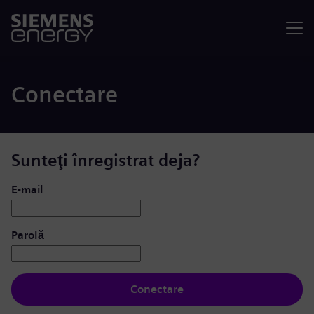
Meniu
Conectare
Sunteţi înregistrat deja?
Conectare: utilizator și parolă
E-mail
Parolă
Conectare