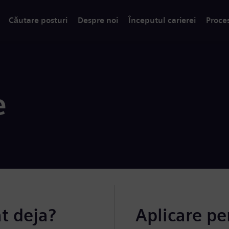
Căutare posturi
Despre noi
Începutul carierei
Proce
e
at deja?
Aplicare pe