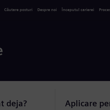
Căutare posturi
Despre noi
Începutul carierei
Proce
e
at deja?
Aplicare pe