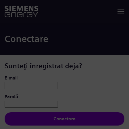
Meniu
Conectare
Sunteţi înregistrat deja?
Conectare: utilizator și parolă
E-mail
Parolă
Conectare