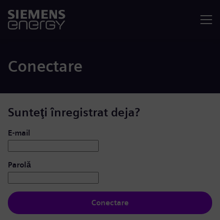
Meniu
Conectare
Sunteţi înregistrat deja?
Conectare: utilizator și parolă
E-mail
Parolă
Conectare