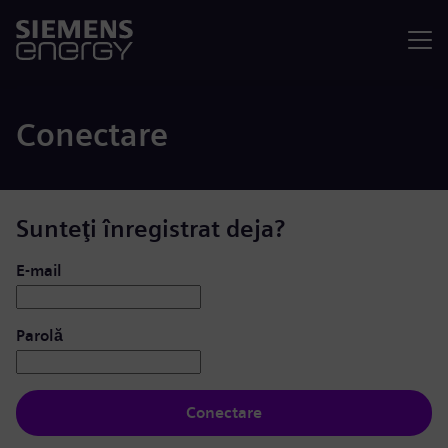
Meniu
Conectare
Sunteţi înregistrat deja?
Conectare: utilizator și parolă
E-mail
Parolă
Conectare