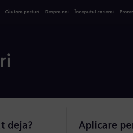
Căutare posturi
Despre noi
Începutul carierei
Proce
ri
at deja?
Aplicare pe