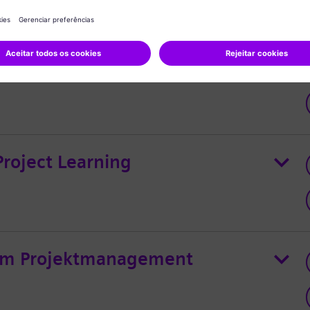
d) Digital Operations Support
roject Learning
 im Projektmanagement