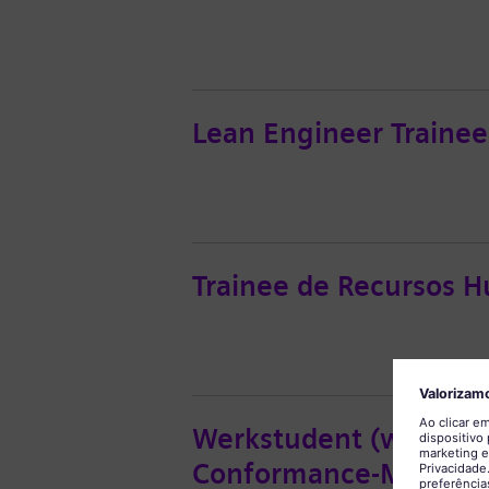
Lean Engineer Trainee
Trainee de Recursos 
Werkstudent (w/m/d) 
Conformance-Manag