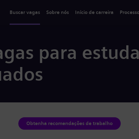
Buscar vagas
Sobre nós
Início de carreira
Process
gas para estuda
uados
Obtenha recomendações de trabalho