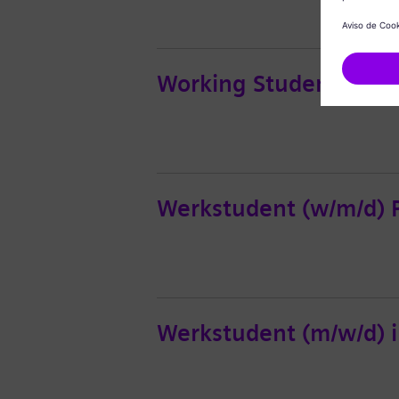
Working Student (w/m/
Werkstudent (w/m/d) P
Werkstudent (m/w/d)