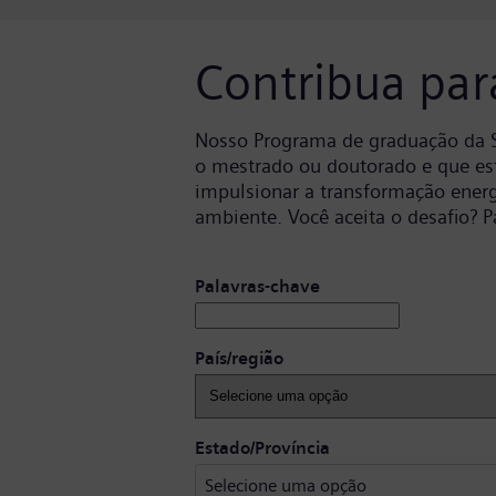
Contribua pa
Nosso Programa de graduação da S
o mestrado ou doutorado e que es
impulsionar a transformação energ
ambiente. Você aceita o desafio? P
Buscar cargos disponíveis
Palavras-chave
País/região
Selecione uma opçã
Estado/Província
Selecione uma opção