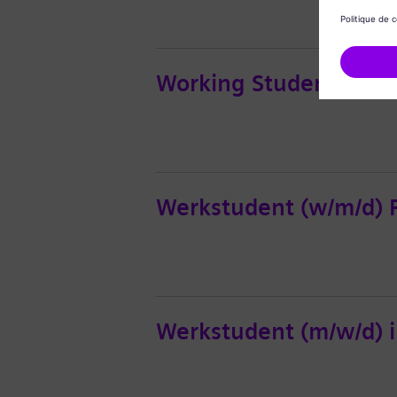
Working Student (w/m/
Werkstudent (w/m/d) P
Werkstudent (m/w/d)