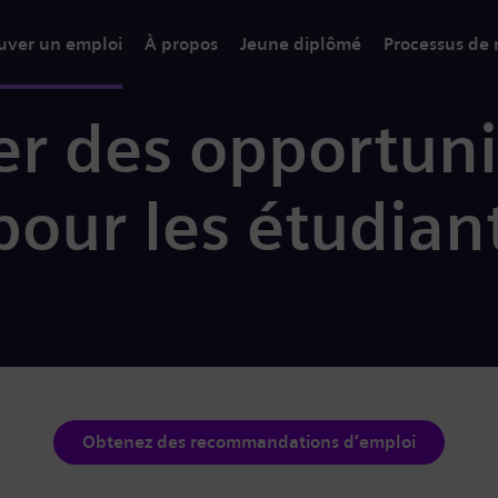
uver un emploi
À propos
Jeune diplômé
Processus de
r des opportuni
our les étudiant
Obtenez des recommandations d’emploi