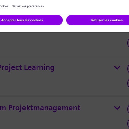
d) Digital Operations Support
roject Learning
 im Projektmanagement