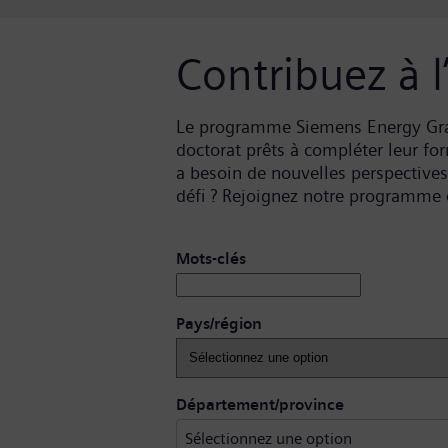
Contribuez à 
Le programme Siemens Energy Grad
doctorat prêts à compléter leur fo
a besoin de nouvelles perspectives 
défi ? Rejoignez notre programme et
Rechercher des postes vacants
Mots-clés
Pays/région
Sélectionnez 
Département/province
Sélectionnez une option