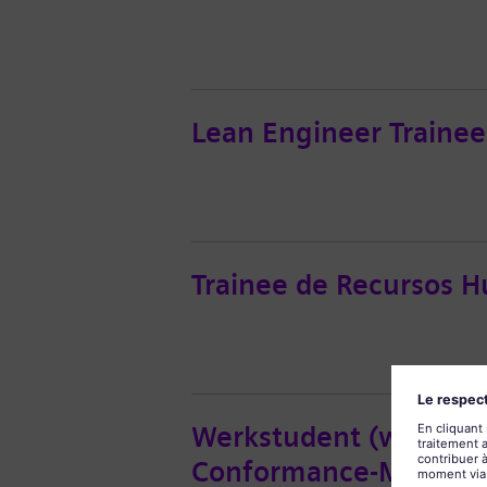
Lean Engineer Trainee
Trainee de Recursos 
Werkstudent (w/m/d) 
Conformance-Manag