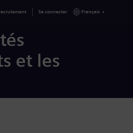
 recrutement
Se connecter
Français
tés
s et les