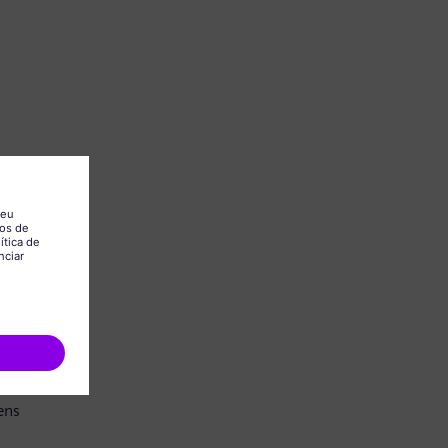
.
ens