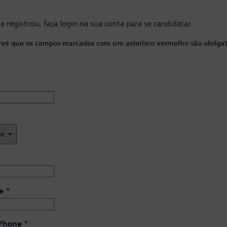
se registrou, faça
login na sua conta
para se candidatar.
ve que os campos marcados com um asterisco vermelho são obrigató
e
*
 Phone
*