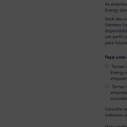
As empresa
Energy (do
Você deu o
Siemens En
disponibil
um perfil 
para futur
Faça uma 
Tornar 
Energy 
enquadr
Tornar 
empresa
consider
Consulte 
tratamos s
(Esta conf