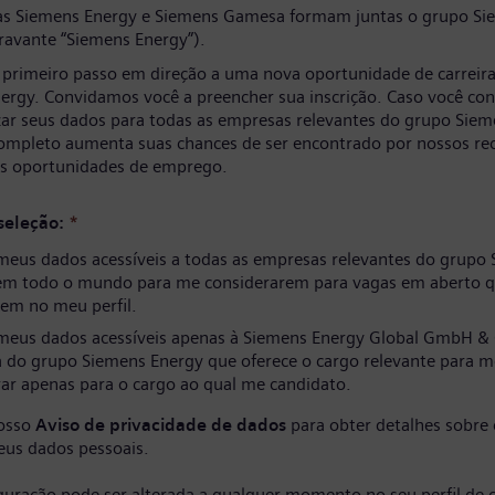
s Siemens Energy e Siemens Gamesa formam juntas o grupo Si
ravante “Siemens Energy”).
 primeiro passo em direção a uma nova oportunidade de carreir
ergy. Convidamos você a preencher sua inscrição. Caso você co
izar seus dados para todas as empresas relevantes do grupo Siem
completo aumenta suas chances de ser encontrado por nossos re
as oportunidades de emprego.
seleção:
*
meus dados acessíveis a todas as empresas relevantes do grupo
em todo o mundo para me considerarem para vagas em aberto q
em no meu perfil.
meus dados acessíveis apenas à Siemens Energy Global GmbH & 
 do grupo Siemens Energy que oferece o cargo relevante para m
ar apenas para o cargo ao qual me candidato.
nosso
Aviso de privacidade de dados
para obter detalhes sobre
eus dados pessoais.
iguração pode ser alterada a qualquer momento no seu perfil de 