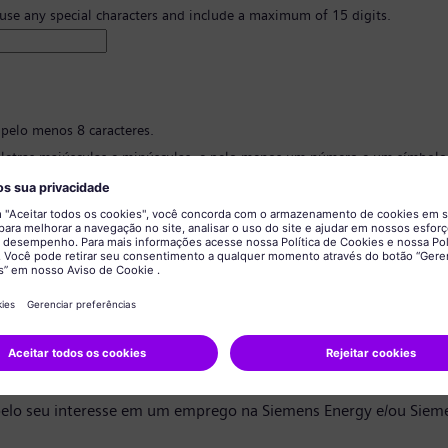
 use any special characters and include a maximum of 15 digits.
 pelo menos 8 caracteres.
 letras maiúsculas e minúsculas, e pelo menos um número e um símbolo
 ter nenhuma informação pessoal.
 conter palavras comumente usadas.
ão de senha
*
privacidade de dados
ndidato,
elo seu interesse em um emprego na Siemens Energy e/ou Siem