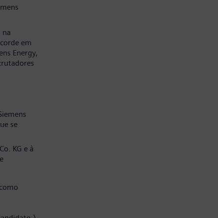
emens
a na
ncorde em
ens Energy,
crutadores
 Siemens
ue se
Co. KG e à
e
 como
candidato.)