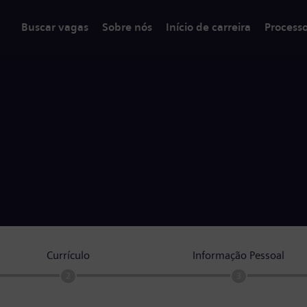
Buscar vagas
Sobre nós
Início de carreira
Process
Currículo
Informação Pessoal
2
3