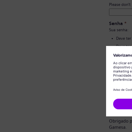
Please don’t
Senha
*
Sua senha:
Deve ter
Deve ter
Não deve
Não deve
Confirmaç
Aviso de 
Prezado ca
Obrigado p
Gamesa.