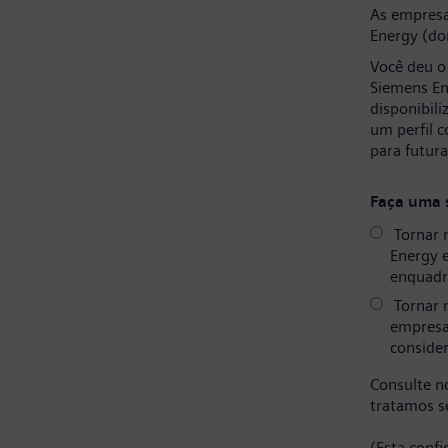
As empresa
Energy (do
Você deu o
Siemens En
disponibil
um perfil 
para futur
Faça uma 
Tornar 
Energy 
enquadr
Tornar 
empresa
consider
Consulte 
tratamos s
(Esta conf