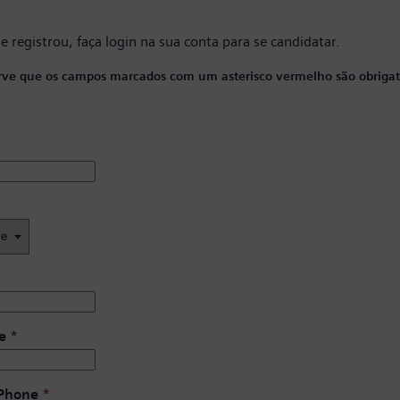
se registrou, faça
login na sua conta
para se candidatar.
ve que os campos marcados com um asterisco vermelho são obrigató
e
*
 Phone
*