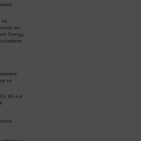
emens
a na
ncorde em
ens Energy,
crutadores
 Siemens
ue se
Co. KG e à
e
 como
candidato.)