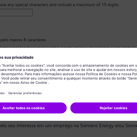
 use any special characters and include a maximum of 15 digits.
 pelo menos 8 caracteres.
 letras maiúsculas e minúsculas, e pelo menos um número e um símbolo
 ter nenhuma informação pessoal.
 conter palavras comumente usadas.
ão de senha
*
privacidade de dados
ndidato,
elo seu interesse em um emprego na Siemens Energy e/ou Siem