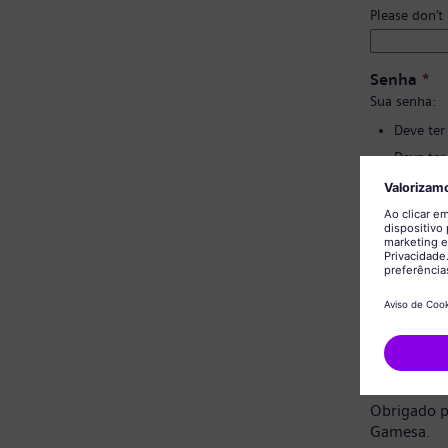
Please don’t
Senha
*
Sua senha:
Deve ter
Deve ter
Não deve
Não deve
Confirmaç
Aviso de 
Prezado ca
Obrigado p
Gamesa.