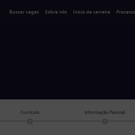
Buscar vagas
Sobre nós
Início de carreira
Process
Currículo
Informação Pessoal
2
3