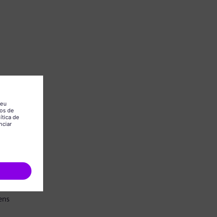
.
ens