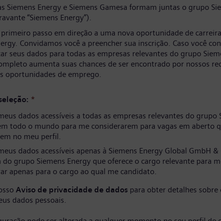
s Siemens Energy e Siemens Gamesa formam juntas o grupo Si
ravante “Siemens Energy”).
 primeiro passo em direção a uma nova oportunidade de carreir
ergy. Convidamos você a preencher sua inscrição. Caso você co
izar seus dados para todas as empresas relevantes do grupo Siem
completo aumenta suas chances de ser encontrado por nossos re
as oportunidades de emprego.
seleção:
*
meus dados acessíveis a todas as empresas relevantes do grupo
em todo o mundo para me considerarem para vagas em aberto q
em no meu perfil.
meus dados acessíveis apenas à Siemens Energy Global GmbH & 
 do grupo Siemens Energy que oferece o cargo relevante para m
ar apenas para o cargo ao qual me candidato.
nosso
Aviso de privacidade de dados
para obter detalhes sobre
eus dados pessoais.
iguração pode ser alterada a qualquer momento no seu perfil de 