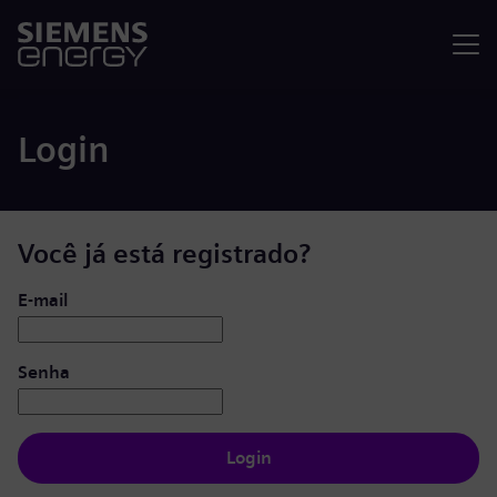
Menu
Login
Você já está registrado?
Login: usuário e senha
E-mail
Senha
Login