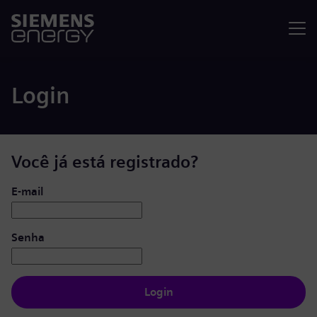
Menu
Login
Você já está registrado?
Login: usuário e senha
E-mail
Senha
Login