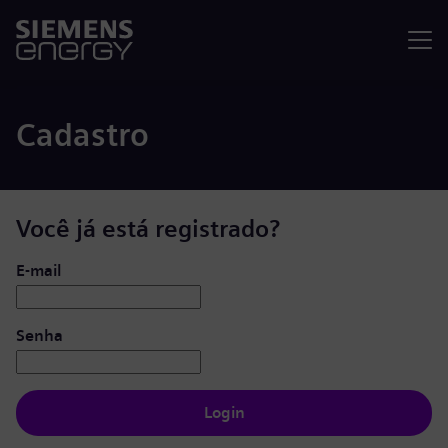
Menu
Cadastro
Você já está registrado?
Login: usuário e senha
E-mail
Senha
Login