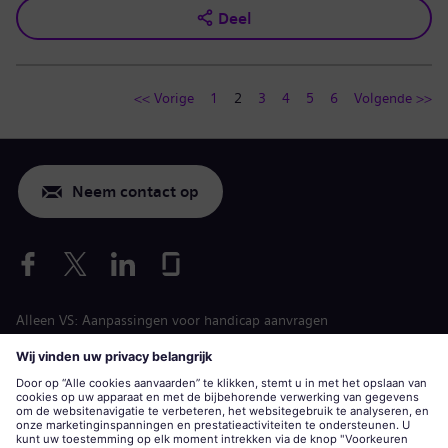
Deel
<< Vorige
1
2
3
4
5
6
Volgende >>
Neem contact op
Alleen VS: Aanpassingen voor handicap aanvragen
Arbeidsvoorwaarden vacature
siemens-energy.com
Algemene website
Bedrijfsinformatie
Privacyverklaring
Cookiemelding