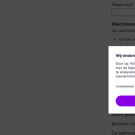
Please don’t
Wachtwoo
Uw wachtwo
Uit ten 
Hoofd- e
Geen van
Geen vee
Wachtwoor
Gegevensp
Beste gega
Bedankt vo
De bedrijv