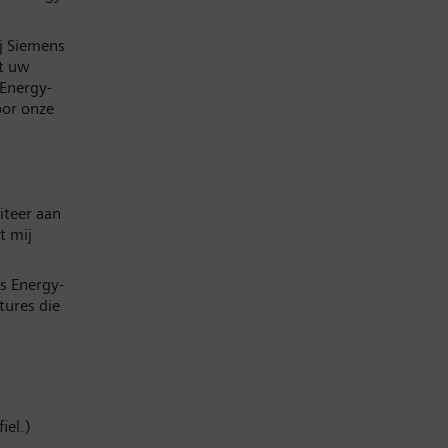
ij Siemens
at uw
 Energy-
oor onze
iteer aan
t mij
s Energy-
tures die
iel.)