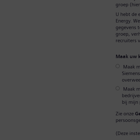
groep (hier
U hebt de 
Energy. We 
gegevens t
groep, ver
recruiters
Maak uw k
Maak mij
Siemens
overweeg
Maak mi
bedrijve
bij mijn
Zie onze
G
persoonsg
(Deze inst