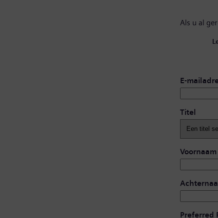
Als u al ge
L
E-mailadr
Titel
Voornaam
Achterna
Preferred