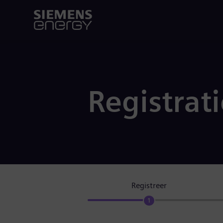
Registrat
Registreer
1