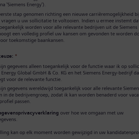
na 'Siemens Energy').
eerste stap genomen richting een nieuwe carrièremogelijkheid b
vragen u uw sollicitatie te voltooien. Indien u ermee instemt d
oegankelijk worden voor alle relevante bedrijven uit de Siemens
hoogt een volledig profiel uw kansen om gevonden te worden d
 voor toekomstige baankansen.
euze:
*
n gegevens alleen toegankelijk voor de functie waar ik op sollic
 Energy Global GmbH & Co. KG en het Siemens Energy-bedrijf da
t voor de relevante functie.
jn gegevens wereldwijd toegankelijk voor alle relevante Siemen
n in de bedrijvengroep, zodat ik kan worden benaderd voor vaca
 profiel passen.
egevensprivacyverklaring
over hoe we omgaan met uw
egevens.
elling kan op elk moment worden gewijzigd in uw kandidatenprof