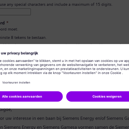
 use any special characters and include a maximum of 15 digits.
rd
*
ord moet:
minste 8 tekens te bestaan.
n kleine letters te bevatten, en ten minste één getal en één symbool.
 uw persoonlijke gegevens te bevatten.
lgebruikte woorden te bevatten.
d bevestigen
*
rivacyverklaring
digde,
or uw interesse in een baan bij Siemens Energy en/of Siemens 
en Siemens Energy en Siemens Gamesa vormen samen de Siemen