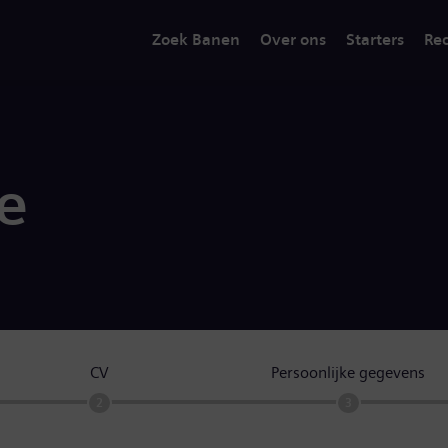
Zoek Banen
Over ons
Starters
Rec
ie
CV
Persoonlijke gegevens
2
3