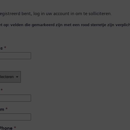
registreerd bent,
log in uw account in
om te solliciteren.
et op: velden die gemarkeerd zijn met een rood sterretje zijn verplich
es
*
*
am
*
 Phone
*