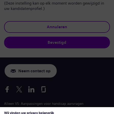
(Deze instelling kan op elk moment worden gewijzigd in
uw kandidatenprofiel.)
Annuleren
Bevestigd
Neem contact op
Alleen VS: Aanpassingen voor handicap aanvragen
Arbeidsvoorwaarden vacature