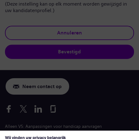
(Deze instelling kan op elk moment worden gewijzigd in
uw kandidatenprofiel.)
Annuleren
Bevestigd
Neem contact op
Alleen VS: Aanpassingen voor handicap aanvragen
Arbeidsvoorwaarden vacature