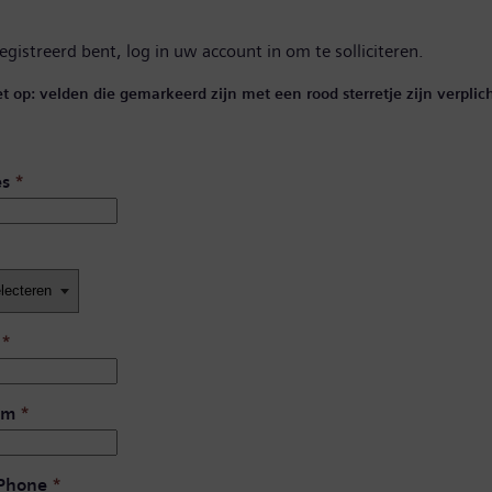
registreerd bent,
log in uw account in
om te solliciteren.
et op: velden die gemarkeerd zijn met een rood sterretje zijn verplich
es
*
*
am
*
 Phone
*