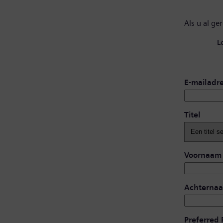
Als u al ge
L
E-mailadr
Titel
Voornaam
Achterna
Preferred