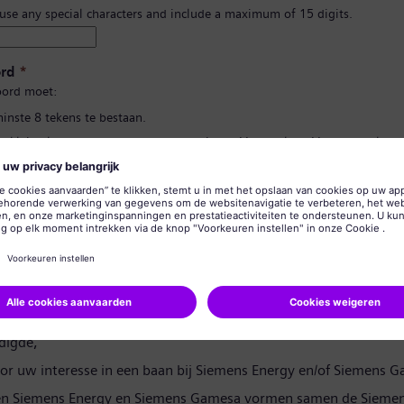
 use any special characters and include a maximum of 15 digits.
rd
*
ord moet:
minste 8 tekens te bestaan.
n kleine letters te bevatten, en ten minste één getal en één symbool.
 uw persoonlijke gegevens te bevatten.
lgebruikte woorden te bevatten.
d bevestigen
*
rivacyverklaring
digde,
or uw interesse in een baan bij Siemens Energy en/of Siemens 
en Siemens Energy en Siemens Gamesa vormen samen de Siemen