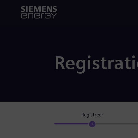
Registrat
Registreer
1