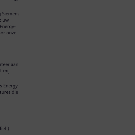
ij Siemens
at uw
 Energy-
oor onze
iteer aan
t mij
s Energy-
tures die
iel.)