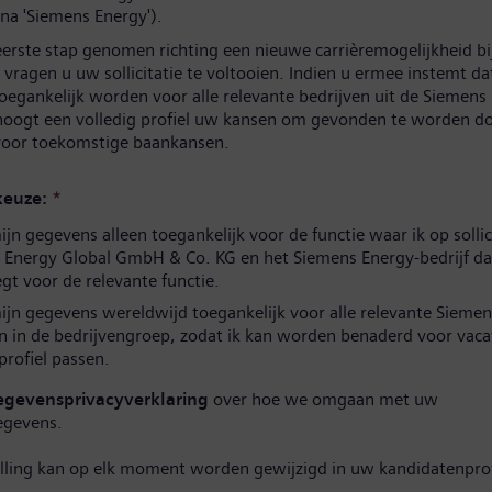
na 'Siemens Energy').
eerste stap genomen richting een nieuwe carrièremogelijkheid b
vragen u uw sollicitatie te voltooien. Indien u ermee instemt d
oegankelijk worden voor alle relevante bedrijven uit de Siemens
hoogt een volledig profiel uw kansen om gevonden te worden d
 voor toekomstige baankansen.
euze:
*
n gegevens alleen toegankelijk voor de functie waar ik op sollic
 Energy Global GmbH & Co. KG en het Siemens Energy-bedrijf da
t voor de relevante functie.
jn gegevens wereldwijd toegankelijk voor alle relevante Siemen
n in de bedrijvengroep, zodat ik kan worden benaderd voor vaca
 profiel passen.
egevensprivacyverklaring
over hoe we omgaan met uw
egevens.
elling kan op elk moment worden gewijzigd in uw kandidatenprof