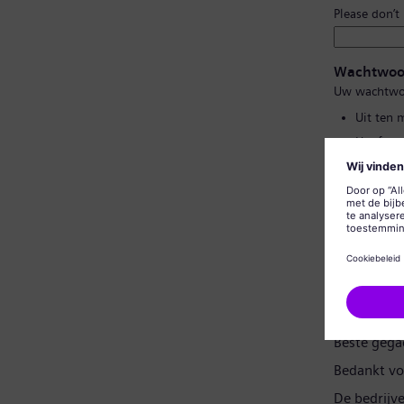
Please don’t
Wachtwoo
Uw wachtwo
Uit ten 
Hoofd- e
Geen van
Geen vee
Wachtwoor
Gegevensp
Beste gega
Bedankt vo
De bedrijv