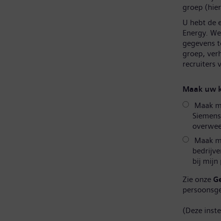
groep (hier
U hebt de 
Energy. We 
gegevens t
groep, ver
recruiters
Maak uw k
Maak mij
Siemens
overweeg
Maak mi
bedrijve
bij mijn
Zie onze
G
persoonsg
(Deze inst