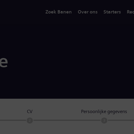
Zoek Banen
Over ons
Starters
Rec
ie
CV
Persoonlijke gegevens
2
3