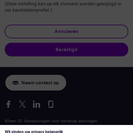
(Deze instelling kan op elk moment worden gewijzigd in
uw kandidatenprofiel.)
Annuleren
Bevestigd
Neem contact op
Alleen VS: Aanpassingen voor handicap aanvragen
Arbeidsvoorwaarden vacature