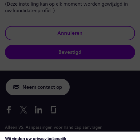
(Deze instelling kan op elk moment worden gewijzigd in
uw kandidatenprofiel.)
Annuleren
Bevestigd
Neem contact op
Alleen VS: Aanpassingen voor handicap aanvragen
Arbeidsvoorwaarden vacature