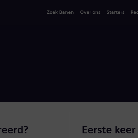
Zoek Banen
Over ons
Starters
Rec
reerd?
Eerste keer 