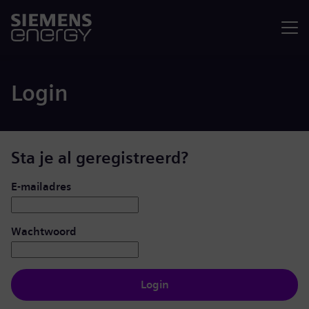
Menu
Login
Sta je al geregistreerd?
Inloggen: gebruiker en wachtwoord
E-mailadres
Wachtwoord
Login