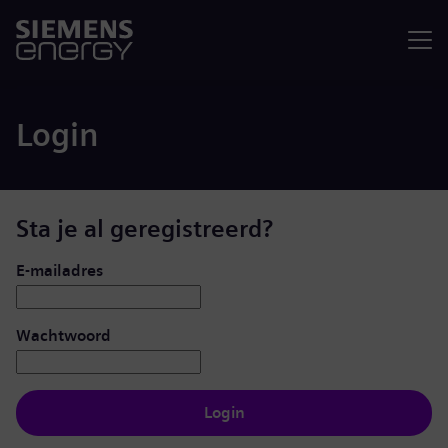
Menu
Login
Sta je al geregistreerd?
Inloggen: gebruiker en wachtwoord
E-mailadres
Wachtwoord
Login