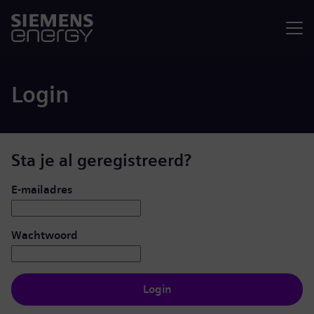
Menu
Login
Sta je al geregistreerd?
Inloggen: gebruiker en wachtwoord
E-mailadres
Wachtwoord
Login