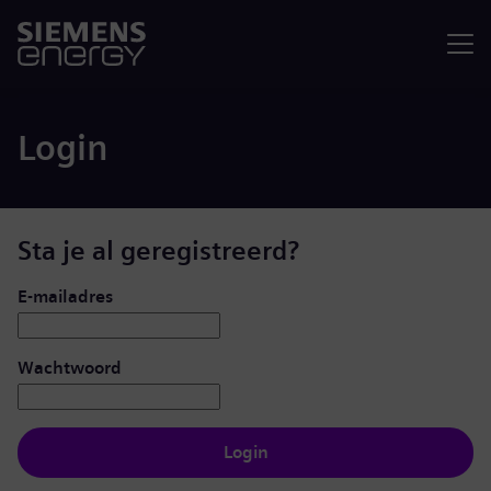
Menu
Login
Sta je al geregistreerd?
Inloggen: gebruiker en wachtwoord
E-mailadres
Wachtwoord
Login