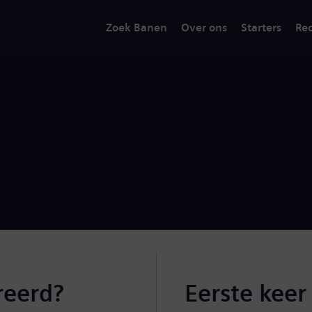
Zoek Banen
Over ons
Starters
Rec
reerd?
Eerste keer 