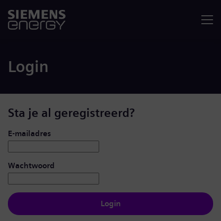
Menu
Login
Sta je al geregistreerd?
Inloggen: gebruiker en wachtwoord
E-mailadres
Wachtwoord
Login