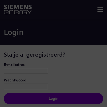
Menu
Login
Sta je al geregistreerd?
Inloggen: gebruiker en wachtwoord
E-mailadres
Wachtwoord
Login