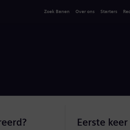
Zoek Banen
Over ons
Starters
Rec
reerd?
Eerste keer 