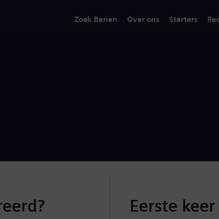
Zoek Banen
Over ons
Starters
Rec
reerd?
Eerste keer 