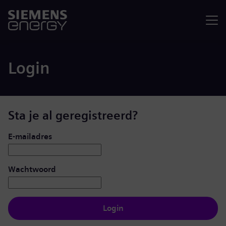
Menu
Login
Sta je al geregistreerd?
Inloggen: gebruiker en wachtwoord
E-mailadres
Wachtwoord
Login