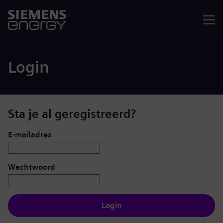
Menu
Login
Sta je al geregistreerd?
Inloggen: gebruiker en wachtwoord
E-mailadres
Wachtwoord
Login