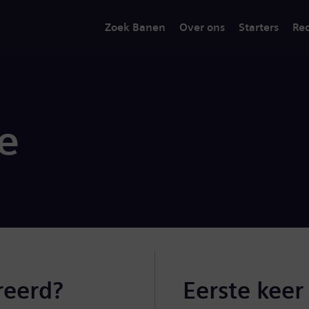
Zoek Banen
Over ons
Starters
Rec
ie
reerd?
Eerste keer 