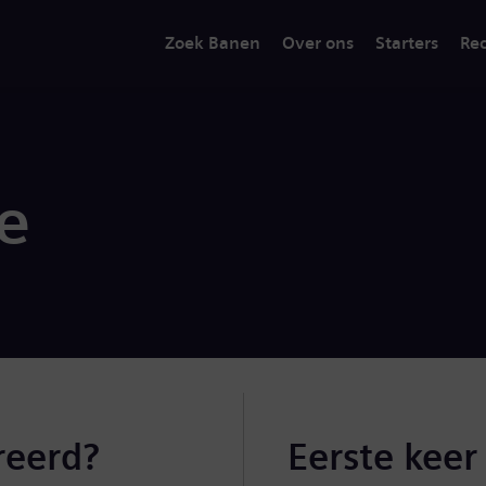
Zoek Banen
Over ons
Starters
Rec
ie
reerd?
Eerste keer 