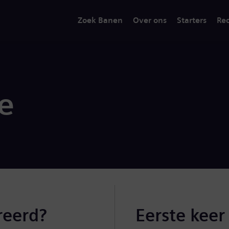
Zoek Banen
Over ons
Starters
Rec
ie
reerd?
Eerste keer 