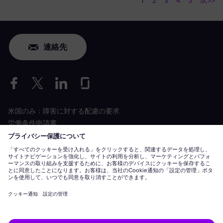
1
2
3
4
5
連絡先
米国のみ：障害に対する配慮の要求
労働条件申請書
siemens-energy.com
グローバルウェブサイト
企業情報
プライバシーに関する通知
クッキーに関する通知
利用規約
デジ
Siemens Energy タル ID は、Siemens AG がライセンスを保有する