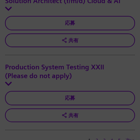
Solution Architect (f/m/d) Cloud & AI
応募
共有
Production System Testing XXII
(Please do not apply)
応募
共有
次>>