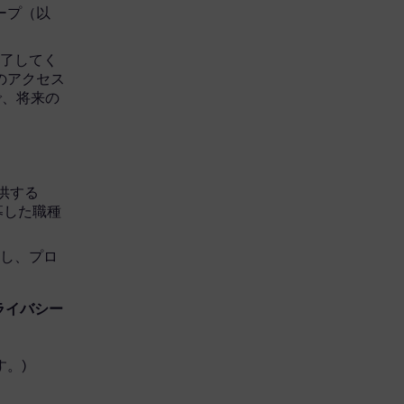
グループ（以
完了してく
へのアクセス
で、将来の
を提供する
応募した職種
開し、プロ
ライバシー
。)