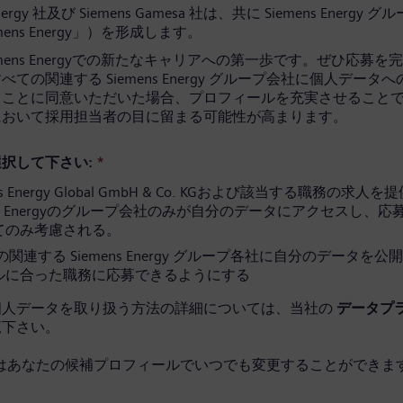
Energy 社及び Siemens Gamesa 社は、共に Siemens Energy 
mens Energy」）を形成します。
emens Energyでの新たなキャリアへの第一歩です。ぜひ応募を
ての関連する Siemens Energy グループ会社に個人データ
ることに同意いただいた場合、プロフィールを充実させること
において採用担当者の目に留まる可能性が高まります。
択して下さい:
*
ns Energy Global GmbH & Co. KGおよび該当する職務の求人
ens Energyのグループ会社のみが自分のデータにアクセスし、
てのみ考慮される。
関連する Siemens Energy グループ各社に自分のデータを公
ルに合った職務に応募できるようにする
個人データを取り扱う方法の詳細については、当社の
データプ
覧下さい。
はあなたの候補プロフィールでいつでも変更することができます