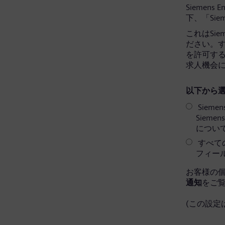
Siemens 
下、「Sie
これはSi
ださい。すべ
を許可す
求人機会
以下から選
Sieme
Siem
につい
すべての
フィー
お客様の
通知
をご
(この設定