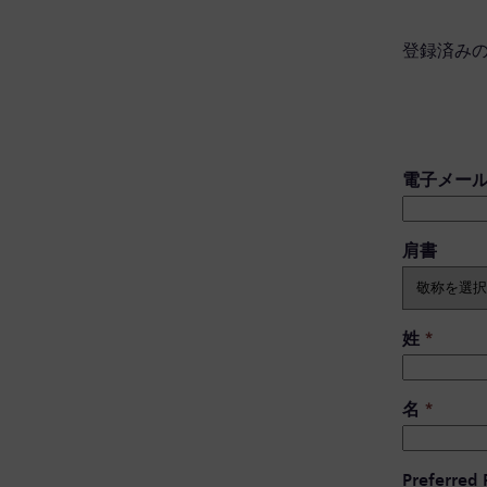
登録済み
電子メー
肩書 ​
姓
*
名
*
Preferred