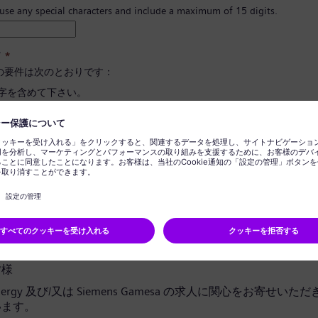
 use any special characters and include a maximum of 15 digits.
ド
*
の要件は次のとおりです：
文字を含めて下さい。
と小文字、そして数字とシンボルを最低一つ以上含めて下さい。
報を含めないで下さい。
に使用される言葉を含めないで下さい。
ドの確定
*
ライバシー通知
皆様
 Energy 及び/又は Siemens Gamesa の求人に関心をお寄せい
います。