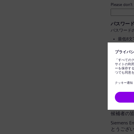
Please don’t
パスワー
パスワード
最低8
大文字
個人情
一般的
パスワー
データプ
候補者の
Siemens
とうござ