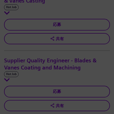
& vanes Casting
Hot Job
応募
共有
Supplier Quality Engineer - Blades &
Vanes Coating and Machining
Hot Job
応募
共有